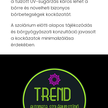
a túlzott UV-sugárzás káros lehet a
bőrre és növelheti bizonyos
bőrbetegségek kockázatát.
A szolárium előtti alapos tájékozódás
és bőrgyógyászati konzultáció javasolt
a kockázatok minimalizálása
érdekében.