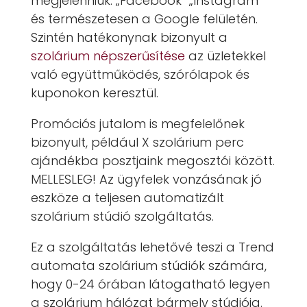
megjelenniük: „Facebook” „Instagram”
és természetesen a Google felületén.
Szintén hatékonynak bizonyult a
szolárium népszerűsítése
az üzletekkel
való együttműködés, szórólapok és
kuponokon keresztül.
Promóciós jutalom is megfelelőnek
bizonyult, például X szolárium perc
ajándékba posztjaink megosztói között.
MELLESLEG! Az ügyfelek vonzásának jó
eszköze a teljesen automatizált
szolárium stúdió szolgáltatás.
Ez a szolgáltatás lehetővé teszi a Trend
automata szolárium stúdiók számára,
hogy 0-24 órában látogatható legyen
a szolárium hálózat bármely stúdiója.