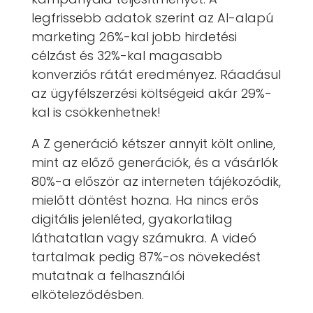
legfrissebb adatok szerint az AI-alapú
marketing 26%-kal jobb hirdetési
célzást és 32%-kal magasabb
konverziós rátát eredményez. Ráadásul
az ügyfélszerzési költségeid akár 29%-
kal is csökkenhetnek!
A Z generáció kétszer annyit költ online,
mint az előző generációk, és a vásárlók
80%-a először az interneten tájékozódik,
mielőtt döntést hozna. Ha nincs erős
digitális jelenléted, gyakorlatilag
láthatatlan vagy számukra. A videó
tartalmak pedig 87%-os növekedést
mutatnak a felhasználói
elköteleződésben.