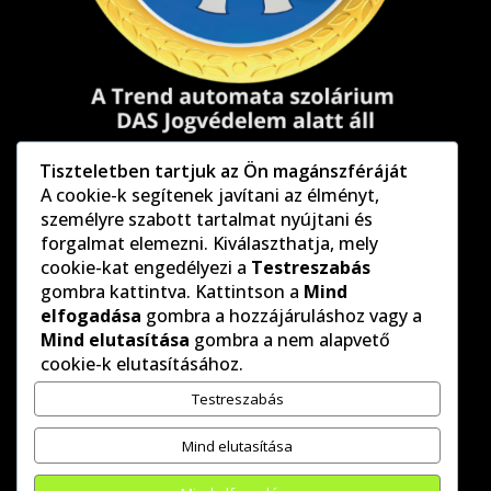
Tiszteletben tartjuk az Ön magánszféráját
Általános szerződési feltételek
A cookie-k segítenek javítani az élményt,
Adatvédelmi szabályzat
személyre szabott tartalmat nyújtani és
forgalmat elemezni. Kiválaszthatja, mely
cookie-kat engedélyezi a
Testreszabás
Kövess minket
gombra kattintva. Kattintson a
Mind
elfogadása
gombra a hozzájáruláshoz vagy a
Mind elutasítása
gombra a nem alapvető
cookie-k elutasításához.
Trend automata, személyzet nélkül üzemeltetett
Testreszabás
szolárium stúdió hálózat
Mind elutasítása